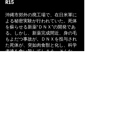
沖縄市郊外の廃工場で、在日米軍に
よる秘密実験が行われていた。死体
を蘇らせる新薬“ＤＮＸ”の開発であ
る。しかし、新薬完成間近、身の毛
もよだつ事故が。ＤＮＸを投与され
た死体が、突如肉食獣と化し、科学
者達を食い殺してしまう。そんな
中、街の宝石店を襲撃した強盗団・
サキ達は、ブローカー達との闇取引
場所にその廃工場を指定される。
​会社概要