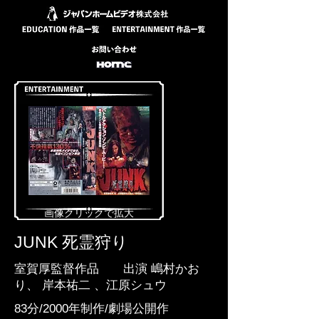
​画像クリックで拡大
JUNK 死霊狩り
室賀厚監督作品 出演 嶋村かお
り、 岸本祐二 、江原シュウ
83分/2000年制作/劇場公開作