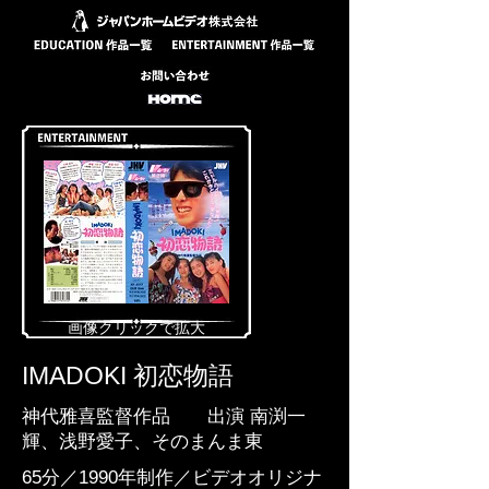
​画像クリックで拡大
IMADOKI 初恋物語
神代雅喜監督作品 出演 南渕一
輝、浅野愛子、そのまんま東
65分／1990年制作／ビデオオリジナ