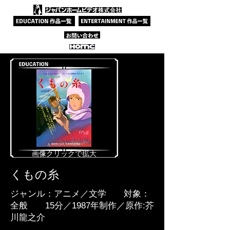
​画像クリックで拡大
くもの糸​​
ジャンル：アニメ／文学 対象：
全般 15分／1987年制作／原作:芥
川龍之介