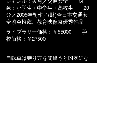
ジャンル：実写／交通安全 対
象：小学生・中学生・高校生 20
分／2005年制作／(財)全日本交通安
全協会推薦、教育映像祭優秀作品
ライブラリー価格：￥55000 学
校価格：￥27500
自転車は乗り方を間違うと凶器にな
り、自転車運転者が加害者になって
しまいます。たとえ未成年者でも自
転車を操作する運転者であるという
ことを理解し、事故を未然に防ぐた
めの安全な乗り方やルールを紹介す
るDVDです。
​会社概要