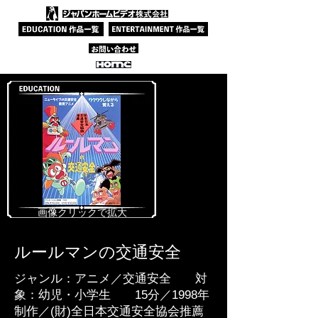
​画像クリックで拡大
ルールマンの交通安全
ジャンル：アニメ／交通安全 対
象：幼児・小学生 15分／1998年
制作／(財)全日本交通安全協会推薦