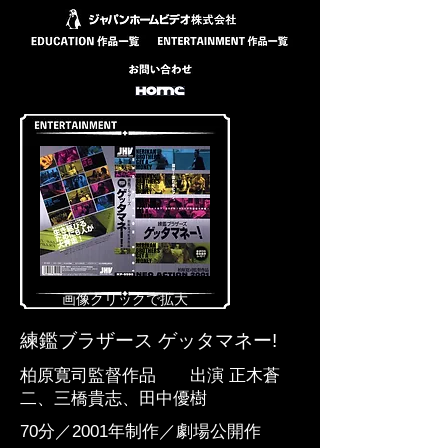
​画像クリックで拡大
練鑑ブラザース ゲッタマネー!
柏原寛司監督作品 出演 正木蒼
二、三橋貴志、田中優樹
70分／2001年制作／劇場公開作