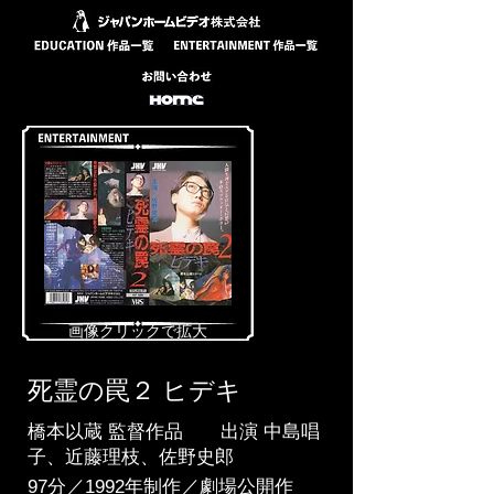
​画像クリックで拡大
死霊の罠２ ヒデキ
橋本以蔵 監督作品 出演 中島唱
子、近藤理枝、佐野史郎
97分／1992年制作／劇場公開作