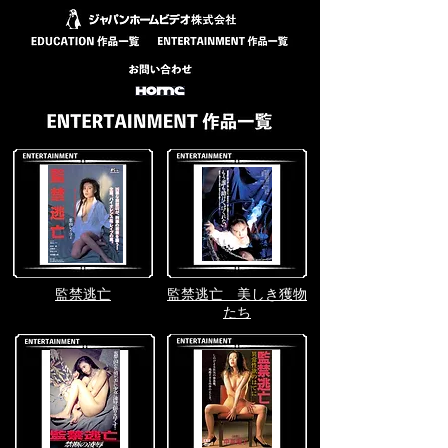
監禁逃亡
監禁逃亡 美しき獲物
たち