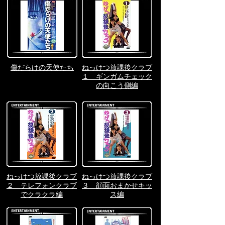
傷だらけの天使たち
ねっけつ放課後クラブ
１ ギンガムチェック
の向こう側編
ねっけつ放課後クラブ
ねっけつ放課後クラブ
２ テレフォンクラブ
３ 顔面おまかせキッ
でクラクラ編
ス編