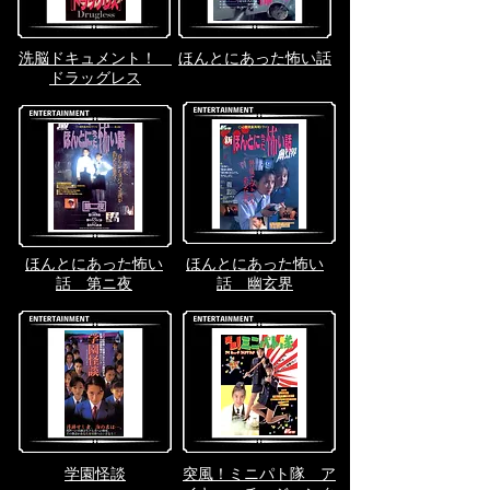
洗脳ドキュメント！
ほんとにあった怖い話
ドラッグレス
ほんとにあった怖い
ほんとにあった怖い
話 第ニ夜
話 幽玄界
​学園怪談
突風！ミニパト隊 ア