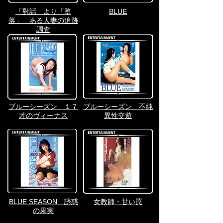
​「對話」より「堕
BLUE
落」 ある人妻の追跡
調査
ブルーシーズン １７
ブルーシーズン 不純
才のヴィーナス
異性交遊
BLUE SEASON 誘惑
女教師・甘い罠
の果実