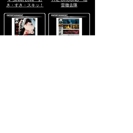
き・すき・スキッ！
雷撤去隊
ワニ女の逆襲
練鑑ブラザース ゲ
ッタマネー！
モンキー・エクスプ
無間地獄 凶悪金融
レス
道