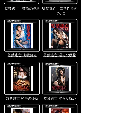
監禁逃亡 禁断の凌辱
​監禁逃亡 異常性欲の
はてに
監禁逃亡 肉欲狩り
監禁逃亡 淫らな獲物
監禁逃亡 恥辱の令嬢
監禁逃亡 淫らな呪い