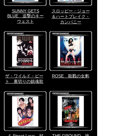
SUNNY GETS
スロッピー・ジョー
BLUE 追撃のキー
＆ハートブレイク・
ウェスト
カンパニー
ザ・ワイルド・ビー
ROSE 殺戮の女豹
ト 裏切りの鎮魂歌
４ Street Love 好
THE GROUND 地