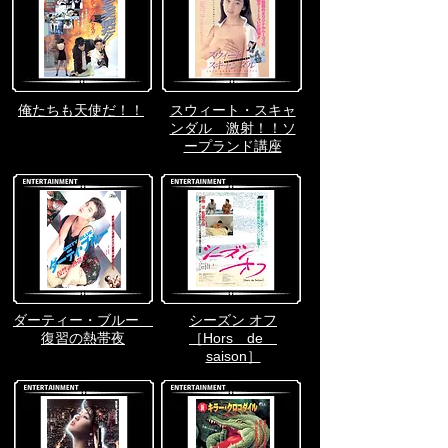
俺たちも天使だ！！
スウィート・スキャ
ンダル 激射！！ソ
ープランド講座
ダーティー・ブルー
シーズン オフ
復習の熱帯夜
［Hors de
saison］