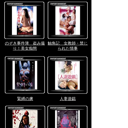
のぞき事件簿 盗み撮
触角記 女教師・禁じ
り！美女痴態
られた情事
緊縛の虜
人妻遊戯