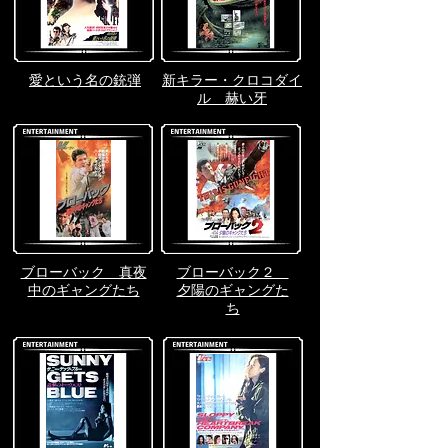
​愛という名の銃弾
新キラー・クロコダイ
ル 赫い牙
ブローバック 真夜
ブローバック２
中のギャングたち
夕陽のギャングた
ち