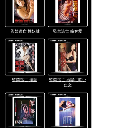
監禁逃亡 性奴隷
監禁逃亡 略奪愛
監禁逃亡 淫魔
監禁逃亡 地獄に咲い
た女