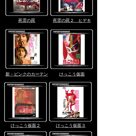
死霊の罠
死霊の罠２ ヒデキ
新・ピンクのカーテン
けっこう仮面
けっこう仮面２
けっこう仮面３