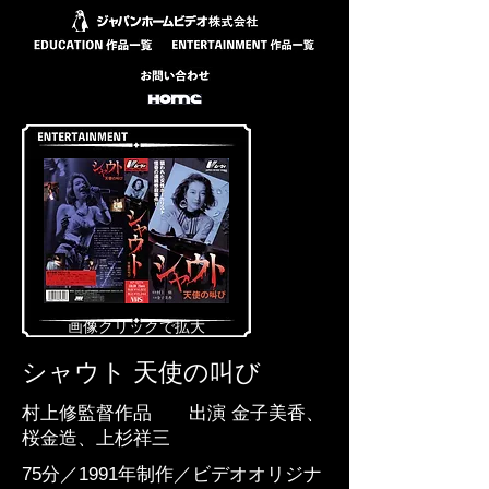
​画像クリックで拡大
シャウト 天使の叫び
村上修監督作品 出演 金子美香、
桜金造、上杉祥三
75分／1991年制作／ビデオオリジナ