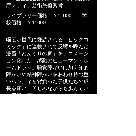
庁メディア芸術祭優秀賞
ライブラリー価格：￥11000 学
校価格：￥11000
幅広い世代に愛読される「ビッグコ
ミック」に連載されて反響を呼んだ
漫画「どんぐりの家」をアニメーシ
ョン化した、感動のヒューマン・ホ
ームドラマ。聴覚障がいに加え知的
障がいや精神障がいをあわせ持つ重
いハンディを背負った子供たちの成
長を願い、苦しみながらも歩んでい
く両親や家族、それを支える人々の
ひたむきな姿。その精神は現代社会
の人間の生き方、子育てや教育のあ
り方を見つめ直し、福祉の原点を問
いかけます。